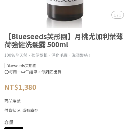
1
/
1
【Blueseeds芙彤園】月桃尤加利葉薄
荷強健洗髮露 500ml
100%全天然，強健髮根、淨化毛囊、滋潤髮絲！
Blueseeds芙彤園
⭕每周一中午結單，每周四出貨
NT$1,380
商品編號:
供貨狀況:
尚有庫存
容量