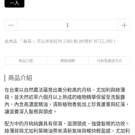
一入
此商品 「 最高 」可以折抵紅利
1380
點 (約等於
NT$1,380
)
商品介紹
規格說明
付款及運送方式
商品介紹
在台東以自然農法蘊育出養分較高的月桃、尤加利與綠薄
荷，並天然初萃六個月以上熟成的植物精華保留至洗髮露
內，內含高濃度精油，清新植物香氣加上珍貴蘆薈與紅藻，
讓滋養深入髮根與頭皮。
配方中的月桃純露具有保濕、滋潤頭皮、強健髮根的功效。
綠薄荷與尤加利葉精油帶來清新氣味與暢快輕盈感，尤加利