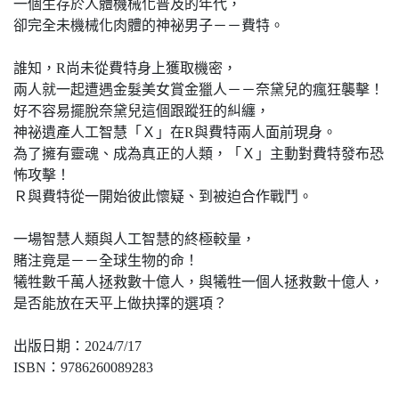
一個生存於人體機械化普及的年代，
卻完全未機械化肉體的神祕男子－－費特。
誰知，R尚未從費特身上獲取機密，
兩人就一起遭遇金髮美女賞金獵人－－奈黛兒的瘋狂襲擊！
好不容易擺脫奈黛兒這個跟蹤狂的糾纏，
神祕遺產人工智慧「Ｘ」在R與費特兩人面前現身。
為了擁有靈魂、成為真正的人類，「Ｘ」主動對費特發布恐
怖攻擊！
Ｒ與費特從一開始彼此懷疑、到被迫合作戰鬥。
一場智慧人類與人工智慧的終極較量，
賭注竟是－－全球生物的命！
犧牲數千萬人拯救數十億人，與犧牲一個人拯救數十億人，
是否能放在天平上做抉擇的選項？
出版日期：2024/7/17
ISBN：9786260089283