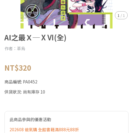
1
/
1
AI之最Ｘ─ⅩⅥ(全)
作者：革烏
NT$320
商品編號:
PA0452
供貨狀況:
尚有庫存 10
此商品參與的優惠活動
202608 爸氣購 全館書籍滿888元88折