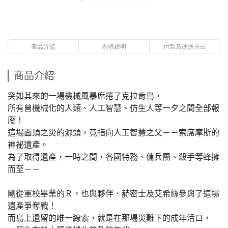
商品介紹
規格說明
付款及運送方式
商品介紹
突如其來的一場機械風暴席捲了克拉肯島，
所有曾機械化的人類、人工智慧、仿生人等一夕之間全部報
廢！
這場面頂之災的源頭，竟指向人工智慧之父－－索席摩斯的
神祕遺產。
為了取得遺產，一時之間，各國特務、傭兵團、殺手等蜂擁
而至－－
剛從軍校畢業的Ｒ，也與夥伴．赫密士及艾希絲參與了這場
遺產爭奪戰！
而島上遺留的唯一線索，就是在那場災難下的成年活口，