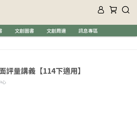
書
文創圖書
文創周邊
訊息專區
線面評量講義【114下適用】
中心