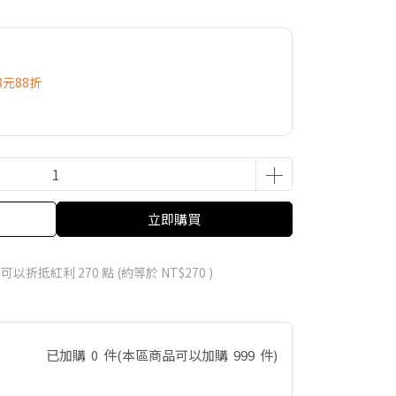
8元88折
立即購買
 」可以折抵紅利
270
點 (約等於
NT$270
)
已加購
0
件
(本區商品可以加購
999
件)