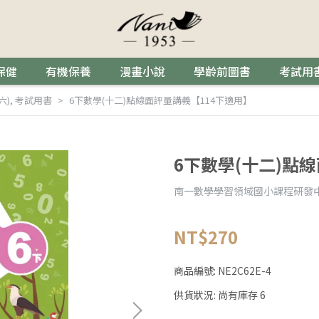
保健
有機保養
漫畫小說
學齡前圖書
考試用
六)
,
考試用書
6下數學(十二)點線面評量講義【114下適用】
6下數學(十二)點
南一數學學習領域國小課程研發
NT$270
商品編號:
NE2C62E-4
供貨狀況:
尚有庫存 6