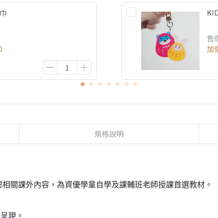
方巾
K
售
0
加
規格說明
理相關課外內容，為資優學童自學及課輔班老師授課首選教材。
點呈現。