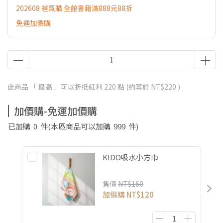
202608 爸氣購 全館書籍滿888元88折
免運加價購
此商品 「 最高 」可以折抵紅利
220
點 (約等於
NT$220
)
加價購-免運加價購
已加購
0
件
(本區商品可以加購
999
件)
KIDO吸水小方巾
售價
NT$160
加價購
NT$120