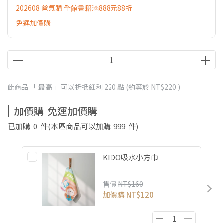
202608 爸氣購 全館書籍滿888元88折
免運加價購
此商品 「 最高 」可以折抵紅利
220
點 (約等於
NT$220
)
加價購-免運加價購
已加購
0
件
(本區商品可以加購
999
件)
KIDO吸水小方巾
售價
NT$160
加價購
NT$120