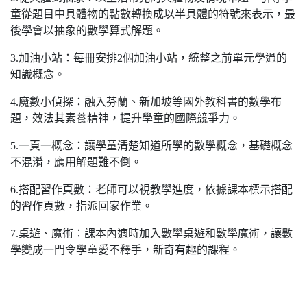
童從題目中具體物的點數轉換成以半具體的符號來表示，最
後學會以抽象的數學算式解題。
3.加油小站：每冊安排2個加油小站，統整之前單元學過的
知識概念。
4.魔數小偵探：融入芬蘭、新加坡等國外教科書的數學布
題，效法其素養精神，提升學童的國際競爭力。
5.一頁一概念：讓學童清楚知道所學的數學概念，基礎概念
不混淆，應用解題難不倒。
6.搭配習作頁數：老師可以視教學進度，依據課本標示搭配
的習作頁數，指派回家作業。
7.桌遊、魔術：課本內適時加入數學桌遊和數學魔術，讓數
學變成一門令學童愛不釋手，新奇有趣的課程。