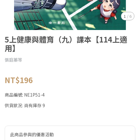
1
/
6
5上健康與體育（九）課本【114上適
用】
張庭蓁等
NT$196
商品編號:
NE1P51-4
供貨狀況:
尚有庫存 9
此商品參與的優惠活動