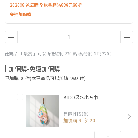
202608 爸氣購 全館書籍滿888元88折
免運加價購
此商品 「 最高 」可以折抵紅利
220
點 (約等於
NT$220
)
加價購-免運加價購
已加購
0
件
(本區商品可以加購
999
件)
KIDO吸水小方巾
售價
NT$160
加價購
NT$120