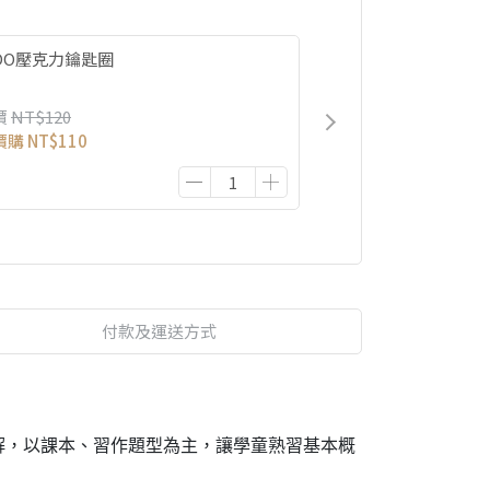
IDO壓克力鑰匙圈
價
NT$120
價購
NT$110
付款及運送方式
解，以課本、習作題型為主，讓學童熟習基本概