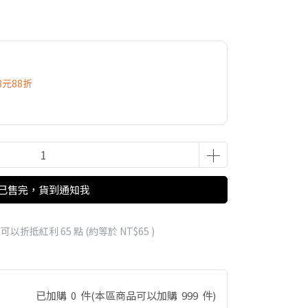
8元88折
已售完，貨到通知我
 」可以折抵紅利
65
點 (約等於
NT$65
)
已加購
0
件
(本區商品可以加購
999
件)