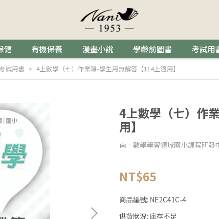
保健
有機保養
漫畫小說
學齡前圖書
考試用
考試用書
4上數學（七）作業簿-學生用無解答【114上適用】
4上數學（七）作業
用】
南一數學學習領域國小課程研發
NT$65
商品編號:
NE2C41C-4
供貨狀況:
庫存不足