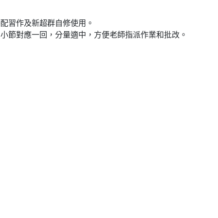
搭配習作及新超群自修使用。
三小節對應一回，分量適中，方便老師指派作業和批改。