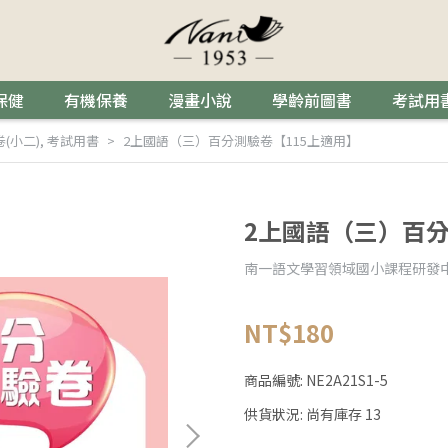
保健
有機保養
漫畫小說
學齡前圖書
考試用
(小二)
,
考試用書
2上國語（三）百分測驗卷【115上適用】
2上國語（三）百分
南一語文學習領域國小課程研發
NT$180
商品編號:
NE2A21S1-5
供貨狀況:
尚有庫存 13