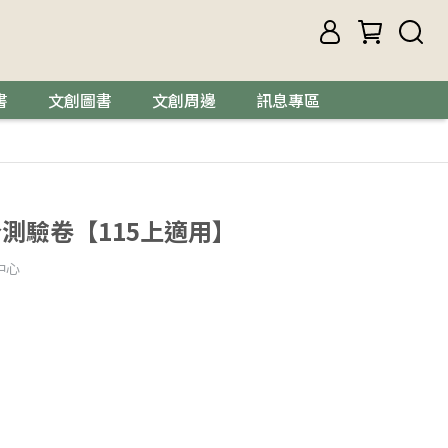
書
文創圖書
文創周邊
訊息專區
測驗卷【115上適用】
中心