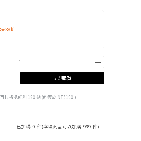
8元88折
立即購買
 」可以折抵紅利
180
點 (約等於
NT$180
)
已加購
0
件
(本區商品可以加購
999
件)