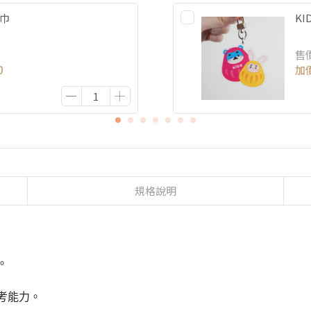
方巾
K
售
0
加
規格說明
。
考能力。