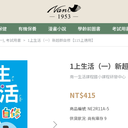
保健
有機保養
漫畫小說
學齡前圖書
考試用
一)
,
考試用書
1上生活（一）新超群自修【115上適用】
1上生活（一）新超
南一生活課程國小課程研發中心
NT$415
商品編號:
NE2R11A-5
供貨狀況:
尚有庫存 9