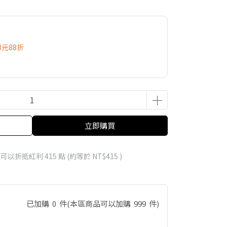
8元88折
立即購買
 」可以折抵紅利
415
點 (約等於
NT$415
)
已加購
0
件
(本區商品可以加購
999
件)