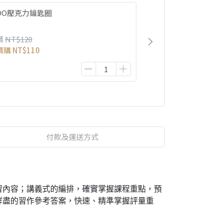
IDO壓克力鑰匙圈
價
NT$120
價購
NT$110
付款及運送方式
習內容；講義式的編排，確實掌握課程重點，預
詳盡的習作參考答案，快速、精準掌握評量重