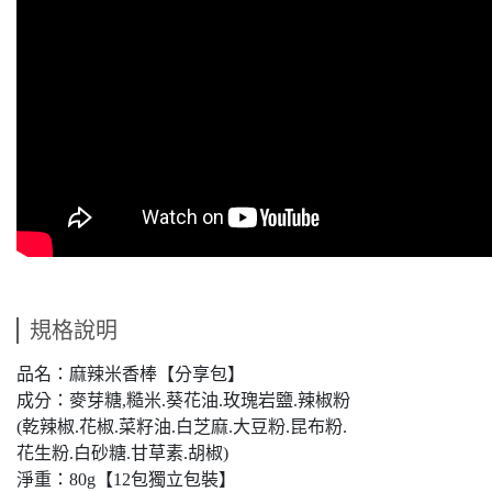
規格說明
品名：麻辣米香棒【分享包】
成分：麥芽糖,糙米.葵花油.玫瑰岩鹽.辣椒粉
(乾辣椒.花椒.菜籽油.白芝麻.大豆粉.昆布粉.
花生粉.白砂糖.甘草素.胡椒)
淨重：80g【12包獨立包裝】