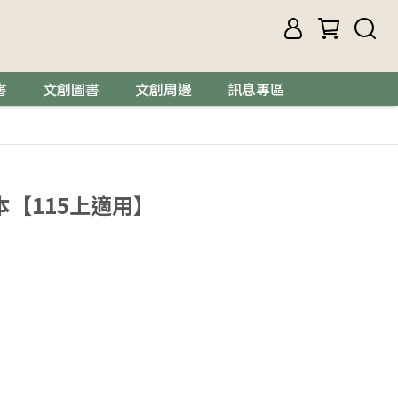
書
文創圖書
文創周邊
訊息專區
本【115上適用】