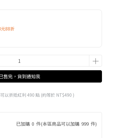
8元88折
已售完，貨到通知我
 」可以折抵紅利
490
點 (約等於
NT$490
)
已加購
0
件
(本區商品可以加購
999
件)