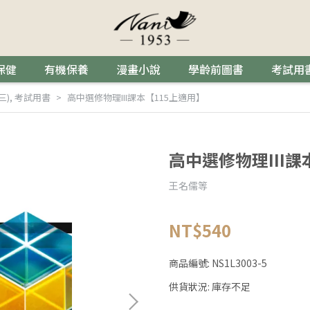
保健
有機保養
漫畫小說
學齡前圖書
考試用
三)
,
考試用書
高中選修物理III課本【115上適用】
高中選修物理III課
王名儒等
NT$540
商品編號:
NS1L3003-5
供貨狀況:
庫存不足