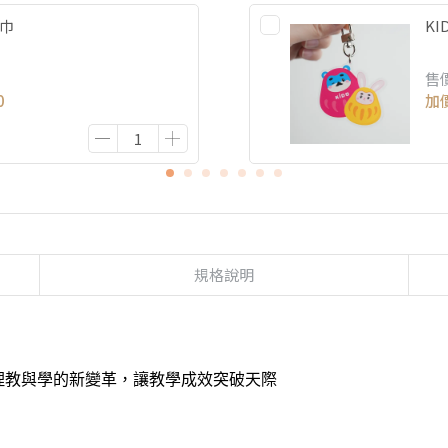
方巾
K
售
0
加
規格說明
理教與學的新變革，讓教學成效突破天際