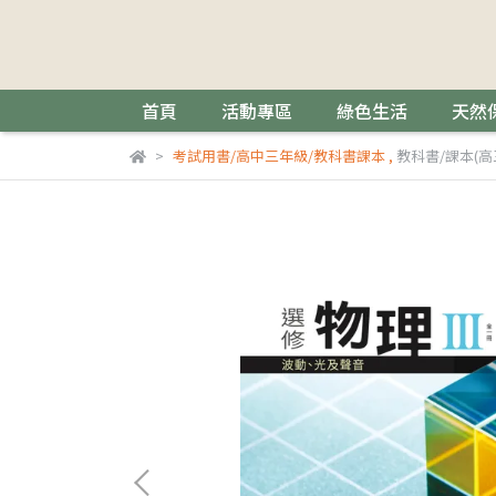
首頁
活動專區
綠色生活
天然
考試用書/高中三年級/教科書課本
,
教科書/課本(高