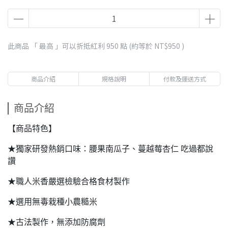
此商品 「 最高 」可以折抵紅利
950
點 (約等於
NT$950
)
商品介紹
規格說明
付款及運送方式
商品介紹
【商品特色】
★獨家研發熱銷口味：腰果南瓜子、蔓越莓杏仁 吃過都說
讚
★職人米香嚴選檢驗合格食材製作
★選用無毒栽種小農糙米
★古法製作，無添加防腐劑