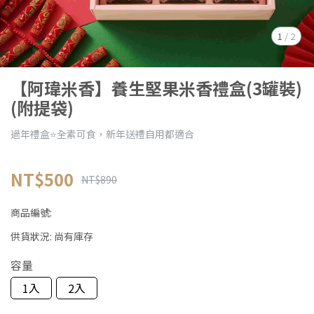
1
/
2
【阿瑋米香】養生堅果米香禮盒(3罐裝)
(附提袋)
過年禮盒⭐️全素可食，新年送禮自用都適合
NT$500
NT$890
商品編號:
供貨狀況:
尚有庫存
容量
1入
2入