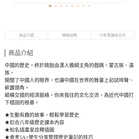
商品介紹
規格說明
付款及運送方式
商品介紹
中國的歷史，終於跳脫由漢人擔綱主角的戲碼，蒙古族、滿
族，
開闊了中國人的眼界，也讓中國在世界的舞臺上初試啼聲、
嶄露頭角。
縱橫交錯的經濟脈絡，你來我往的文化交流，為近代中國打
下穩固的根基。
★生動有趣的故事，輕鬆學習歷史
★扣合八年級歷史課本內容
★知名插畫家詮釋插圖
★會考5A+學生分享整理歷史筆記的技巧