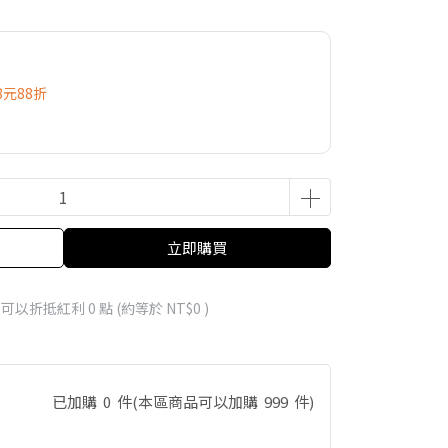
8元88折
立即購買
 」可以折抵紅利
0
點 (約等於
NT$0
)
已加購
0
件
(本區商品可以加購
999
件)