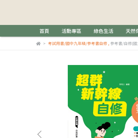
首頁
活動專區
綠色生活
天然
考試用書/國中九年級/參考書自修
,
參考書/自修(國