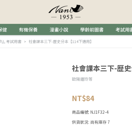
保健
有機保養
漫畫小說
學齡前圖書
考試用
九)
,
考試用書
社會課本三下-歷史分本【114下適用】
社會課本三下-歷史
歐陽鍾玲等
NT$84
商品編號:
NJ1F32-4
供貨狀況:
尚有庫存 7