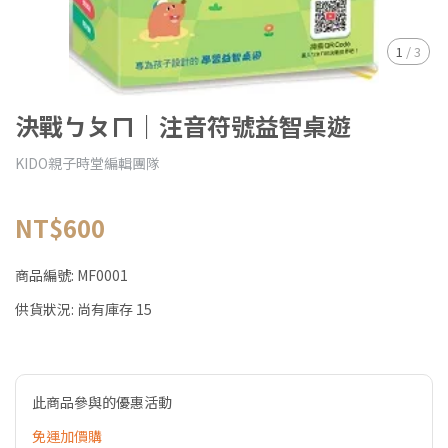
1
/
3
決戰ㄅㄆㄇ｜注音符號益智桌遊
KIDO親子時堂編輯團隊
NT$600
商品編號:
MF0001
供貨狀況:
尚有庫存 15
此商品參與的優惠活動
免運加價購