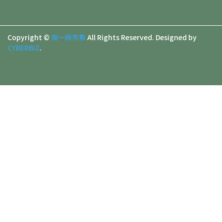
Copyright ©
南一綠市集
All Rights Reserved.
Designed by
CYBERBIZ
.