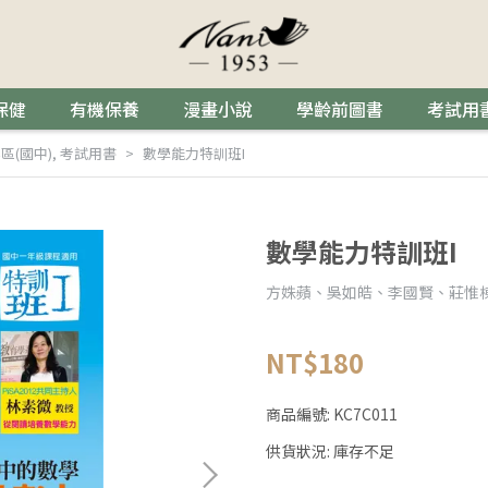
保健
有機保養
漫畫小說
學齡前圖書
考試用
區(國中)
,
考試用書
數學能力特訓班I
數學能力特訓班I
方姝蘋、吳如皓、李國賢、莊惟
NT$180
商品編號:
KC7C011
供貨狀況:
庫存不足