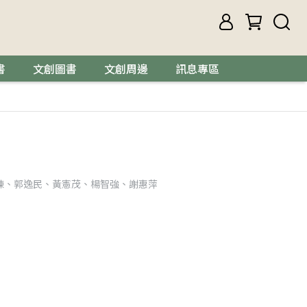
書
文創圖書
文創周邊
訊息專區
棟、郭逸民、黃憲茂、楊智強、謝惠萍