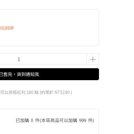
8元88折
已售完，貨到通知我
 」可以折抵紅利
180
點 (約等於
NT$180
)
已加購
0
件
(本區商品可以加購
999
件)