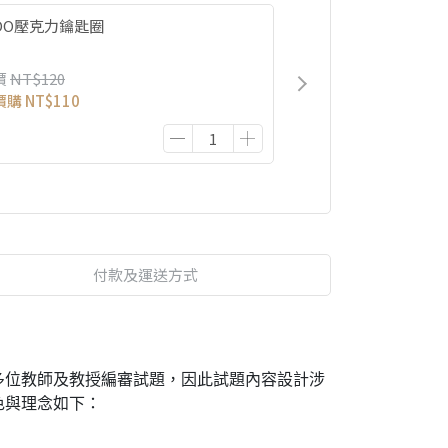
IDO壓克力鑰匙圈
價
NT$120
價購
NT$110
付款及運送方式
多位教師及教授編審試題，因此試題內容設計涉
色與理念如下：