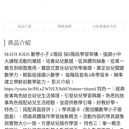
商品介紹
規格說明
付款及運送方式
商品介紹
MATH KIDS 數學小子 E階段 採6階段學習架構，強調小中
大課程活動的連結，培養幼兒數感，從具體到抽象，從單一
概念到統整應用，螺旋式整合幼兒所學基礎，奠定幼兒關鍵
數學力，輕鬆銜接國小數學。 每階段皆有4本學習本，精準
建立學齡前數學能力。 影片介紹∣
https://youtu.be/PKxZWNEX9aM?feature=shared 特色一｜經典
故事角色結合幼兒生活情境，引發幼兒學習興趣。熟悉的故
事角色搭配幼兒生活經驗，並提供教學引導，好教好學。
特色二｜搭配頁面提供 1：1 學具圖卡（需加購數學小子遊
戲盒），透過具體操作學習抽象概念。活動內容的學具圖像
與實物大小一致，方便幼兒操作學習。 特色三｜單一概念