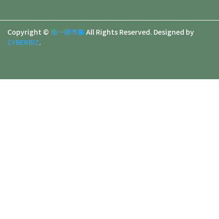
Copyright ©
南一綠市集
All Rights Reserved.
Designed by
CYBERBIZ
.