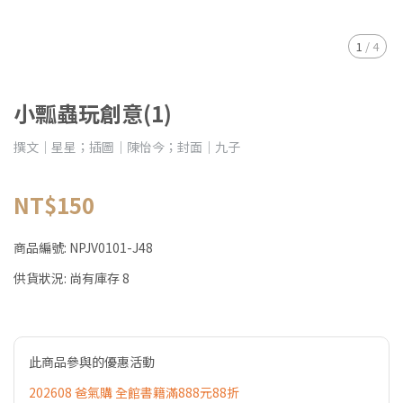
1
/
4
小瓢蟲玩創意(1)
撰文｜星星；插圖｜陳怡今；封面｜九子
NT$150
商品編號:
NPJV0101-J48
供貨狀況:
尚有庫存 8
此商品參與的優惠活動
202608 爸氣購 全館書籍滿888元88折