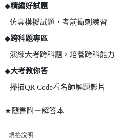
◆
精編好試題
仿真模擬試題，考前衝刺練習
◆
跨科題專區
演練大考跨科題，培養跨科能力
◆
大考教你答
掃描
看名師解題影片
QR Code
隨書附－解答本
★
規格說明