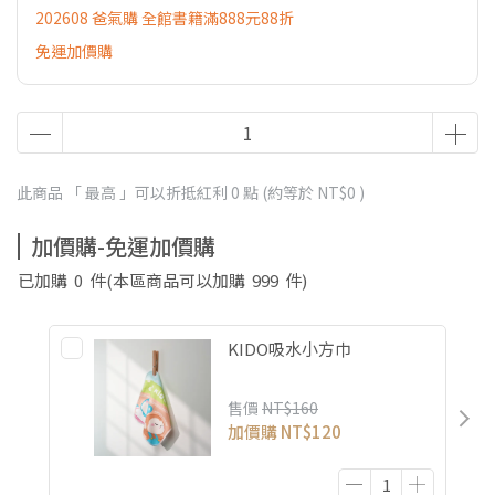
202608 爸氣購 全館書籍滿888元88折
免運加價購
此商品 「 最高 」可以折抵紅利
0
點 (約等於
NT$0
)
加價購-免運加價購
已加購
0
件
(本區商品可以加購
999
件)
KIDO吸水小方巾
售價
NT$160
加價購
NT$120