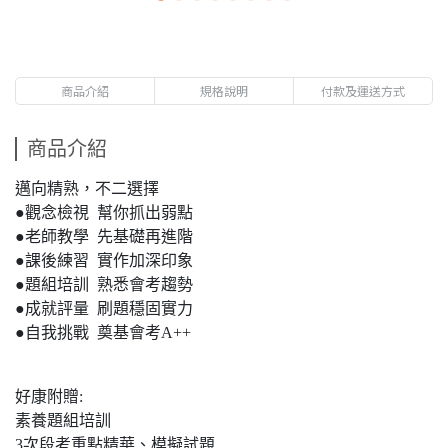
商品介紹
規格說明
付款及運送方式
商品介紹
邁向精熟，不二選擇
●觀念檢視 幫你抓出弱點
●老師教學 先基礎再進階
●課後練習 實作加深印象
●題組培訓 熟悉會考趨勢
●成就評量 刷題穩固實力
●自我挑戰 奠基會考A++
好康附贈:
素養題組培訓
3次段考重點精華、模擬試題