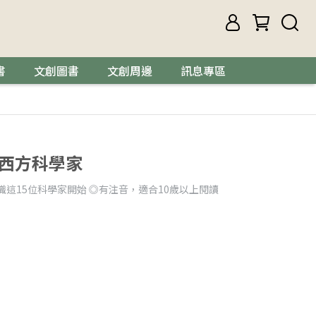
書
文創圖書
文創周邊
訊息專區
 西方科學家
識這15位科學家開始 ◎有注音，適合10歲以上閱讀