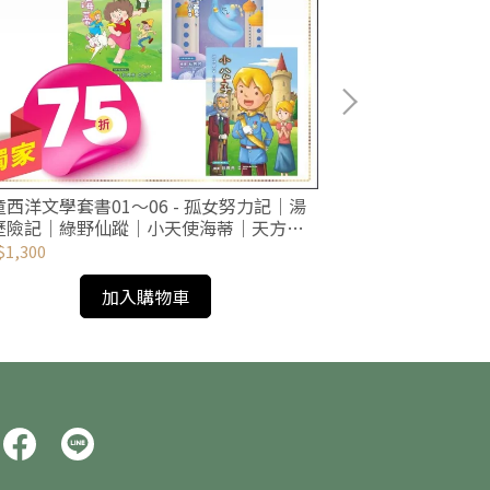
童西洋文學套書01～06 - 孤女努力記｜湯
全集中！七年級
歷險記｜綠野仙蹤｜小天使海蒂｜天方夜
｜小公子
1,300
NT$500
加入購物車