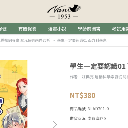
保健
有機保養
漫畫小說
學齡前圖書
考試用
t 桌遊校園專案 聚光任選兩件75折
學生一定要認識01 西方科學家
學生一定要認識01
作者∣莊典亮 建構科學素養從認
NT$380
商品編號:
NLAD201-0
供貨狀況:
尚有庫存 8