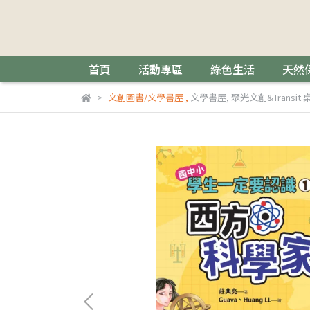
首頁
活動專區
綠色生活
天然
文創圖書/文學書屋
,
文學書屋
,
聚光文創&Transi