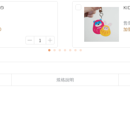
方巾
K
售
0
加
規格說明