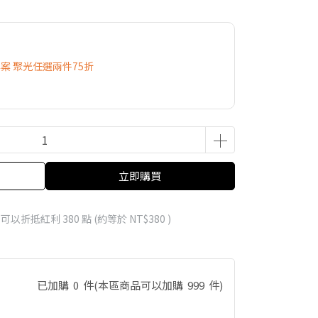
專案 聚光任選兩件75折
立即購買
 」可以折抵紅利
380
點 (約等於
NT$380
)
已加購
0
件
(本區商品可以加購
999
件)