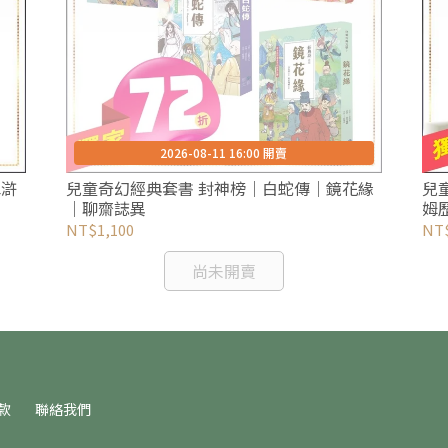
2026-08-11 16:00 開賣
兒童奇幻經典套書 封神榜｜白蛇傳｜鏡花緣
兒
｜聊齋誌異
姆
譚
NT$1,100
NT$
尚未開賣
款
聯絡我們