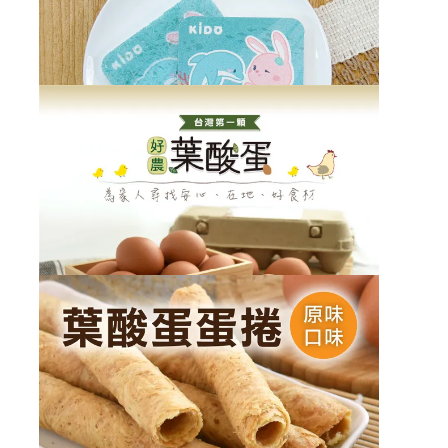
匙圈 - ,cyberbiz,
KIDO珪藻土吸水杯墊
售價
NT$120
加價購
NT$99
65938086,BBKD-
DA024,120.0,8,150.0,deny,120.0,,KIDO珪藻土
吸水杯墊 - ,cyberbiz,
KIDO木漿海綿菜瓜布
售價
NT$60
加價購
NT$50
65938155,BBKD-
DA034,60.0,11,75.0,deny,60.0,,KIDO木漿海綿
【台灣好農】好農葉酸蛋(10顆/盒)-3盒入
菜瓜布 - ,cyberbiz,
售價
NT$450
加價購
NT$450