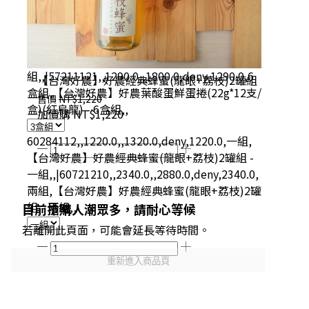
53230587,,690.0,,900.0,deny,690.0,3盒組,【台
灣好農】好農葉酸蛋鮮蛋捲(22g*12支/盒)(紅烏
龍) - 3盒
組,,|57211121,,1290.0,,1800.0,deny,1290.0,6
【台灣好農】好農經典蜂蜜(龍眼+荔枝)2罐組
盒組,【台灣好農】好農葉酸蛋鮮蛋捲(22g*12支/
售價
NT$1,220
盒)(紅烏龍) - 6盒組,,
加價購
NT$1,220
60284112,,1220.0,,1320.0,deny,1220.0,一組,
【台灣好農】好農經典蜂蜜(龍眼+荔枝)2罐組 -
一組,,|60721210,,2340.0,,2880.0,deny,2340.0,
兩組,【台灣好農】好農經典蜂蜜(龍眼+荔枝)2罐
組 - 兩組,,
目前搶購人潮眾多，請耐心等候
若離開此頁面，可能會延長等待時間。
重新進入商品頁