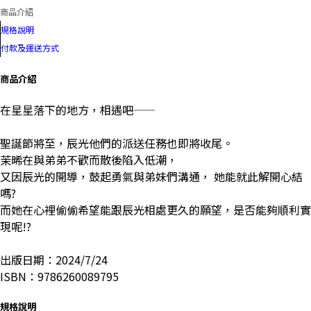
商品介紹
規格說明
付款及運送方式
商品介紹
在星星落下的地方，相遇吧——
聖誕節將至，辰光他們的派送任務也即將收尾。
茉晞在與弟弟不歡而散後陷入低潮，
又因辰光的開導，鼓起勇氣與弟妹們溝通， 她能就此解開心結
嗎?
而她在心裡偷偷希望能跟辰光相處更久的願望，是否能夠順利實
現呢!?
出版日期：2024/7/24
ISBN：9786260089795
規格說明