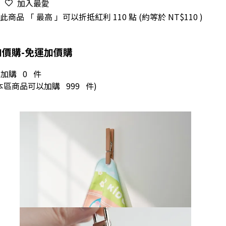
加入最愛
此商品 「 最高 」可以折抵紅利
110
點 (約等於
NT$110
)
加價購-免運加價購
已加購
0
件
(本區商品可以加購
999
件)