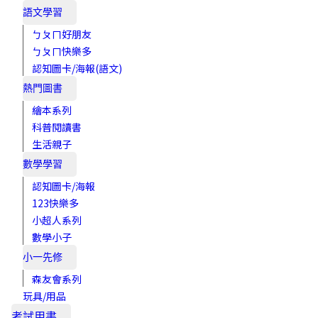
語文學習
ㄅㄆㄇ好朋友
ㄅㄆㄇ快樂多
認知圖卡/海報(語文)
熱門圖書
繪本系列
科普閱讀書
生活親子
數學學習
認知圖卡/海報
123快樂多
小超人系列
數學小子
小一先修
森友會系列
玩具/用品
考試用書