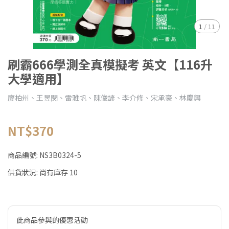
1
/
11
刷霸666學測全真模擬考 英文【116升
大學適用】
廖柏州、王昱閔、雷雅帆、陳俊諺、李介修、宋承豪、林慶興
NT$370
商品編號:
NS3B0324-5
供貨狀況:
尚有庫存 10
此商品參與的優惠活動