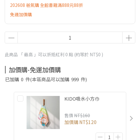
202608 爸氣購 全館書籍滿888元88折
免運加價購
此商品 「 最高 」可以折抵紅利
0
點 (約等於
NT$0
)
加價購-免運加價購
已加購
0
件
(本區商品可以加購
999
件)
KIDO吸水小方巾
售價
NT$160
加價購
NT$120