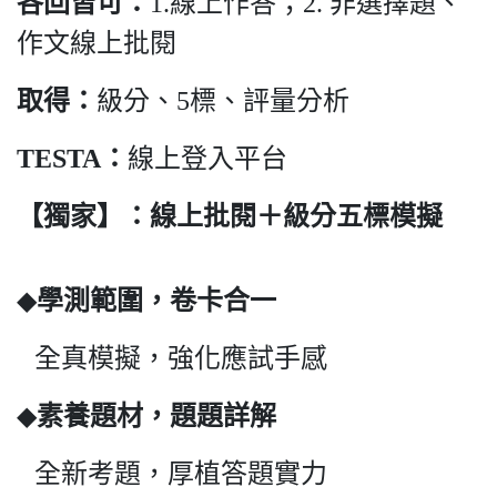
線上作答；
非選擇題、
各回皆可：
1.
2.
作文線上批閱
級分、
標、評量分析
取得：
5
線上登入平台
TESTA
：
【獨家】
：線上批閱＋級分五標模擬
◆
學測範圍，卷卡合一
全真模擬，強化應試手感
◆
素養題材，題題詳解
全新考題，厚植答題實力