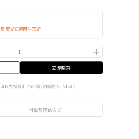
專案 聚光任選兩件75折
立即購買
 」可以折抵紅利
450
點 (約等於
NT$450
)
付款及運送方式