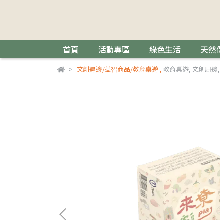
首頁
活動專區
綠色生活
天然
文創週邊/益智商品/教育桌遊
,
教育桌遊
,
文創周邊