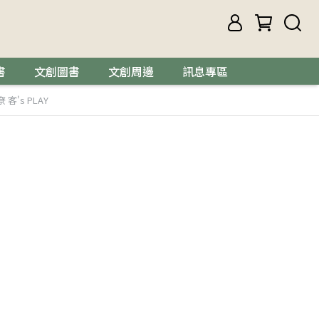
書
文創圖書
文創周邊
訊息專區
 客's PLAY