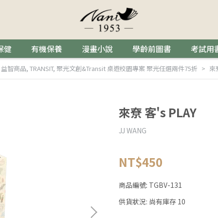
保健
有機保養
漫畫小說
學齡前圖書
考試用
,
益智商品
,
TRANSIT
,
聚光文創&Transit 桌遊校園專案 聚光任選兩件75折
來尞
來尞 客's PLAY
JJ WANG
NT$450
商品編號:
TGBV-131
供貨狀況:
尚有庫存 10