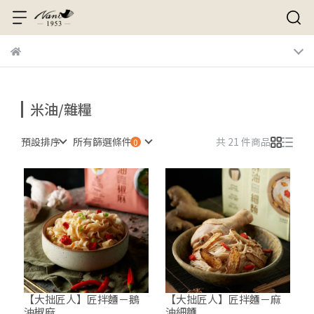
米油/雜糧
預設排序
所有篩選條件
共 21 件商品
【大拙匠人】匠拌麵－鵝
【大拙匠人】匠拌麵－麻
油椒麻
油細麵