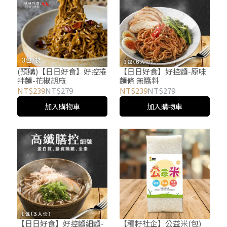
(預購)【日日好食】好控捲
【日日好食】好控麵-原味
拌麵-花椒胡麻
麵條 無醬料
NT$239
NT$279
NT$239
NT$279
加入購物車
加入購物車
【日日好食】好控麵細麵-
【種籽社企】公益米(包)