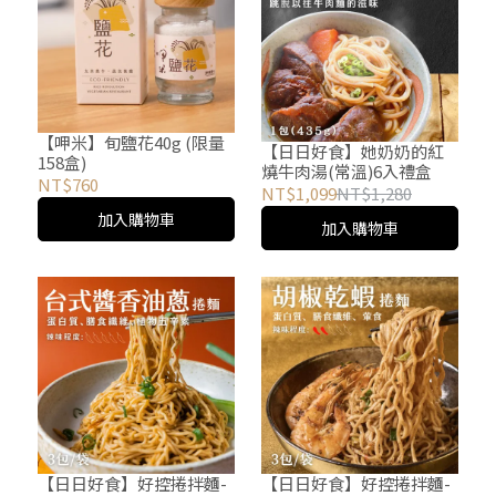
【呷米】旬鹽花40g (限量
【日日好食】她奶奶的紅
158盒)
燒牛肉湯(常溫)6入禮盒
NT$760
NT$1,099
NT$1,280
加入購物車
加入購物車
【日日好食】好控捲拌麵-
【日日好食】好控捲拌麵-