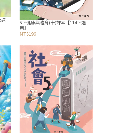
上適
5下健康與體育(十)課本【114下適
用】
NT$196