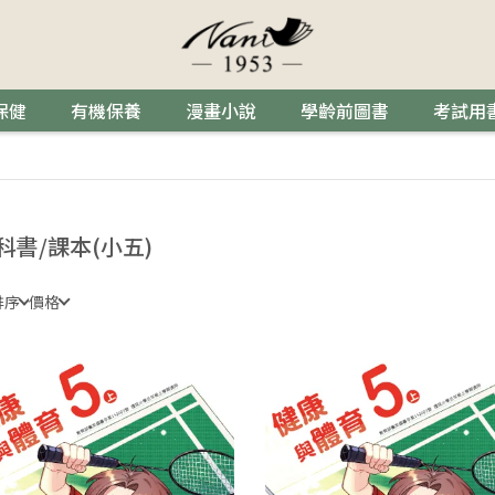
保健
有機保養
漫畫小說
學齡前圖書
考試用
科書/課本(小五)
排序
價格