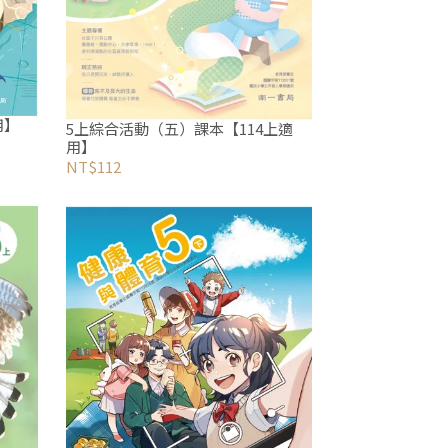
用】
5上綜合活動（五）課本【114上適
用】
NT$112