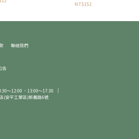
112
NT$152
款
聯絡我們
公告
～12:00 、13:00～17:30
區(安平工業區)新義路6號