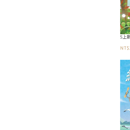
5上
NT$