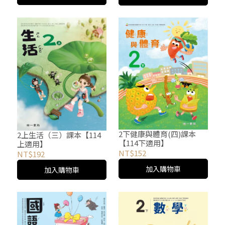
2下健康與體育(四)課本
2上生活（三）課本【114
【114下適用】
上適用】
NT$152
NT$192
加入購物車
加入購物車