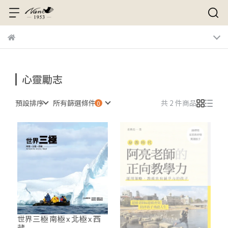
心靈勵志
預設排序
所有篩選條件
共 2 件商品
世界三極 南極 x 北極 x 西
藏