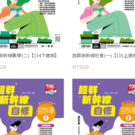
新幹線數學(二)【114下適用】
超群新幹線社會(一)【115上適
520
NT$520