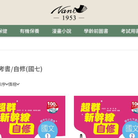
保健
有機保養
漫畫小說
學齡前圖書
考試用
考書/自修(國七)
排序
價格