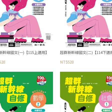
新幹線國文(一)【115上適用】
超群新幹線國文(二)【114下適
520
NT$520