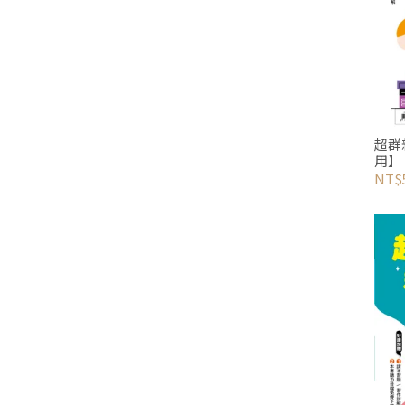
超群
用】
NT$