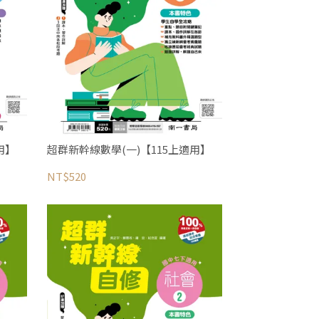
用】
超群新幹線數學(一)【115上適用】
NT$520