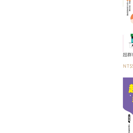
超群
NT$