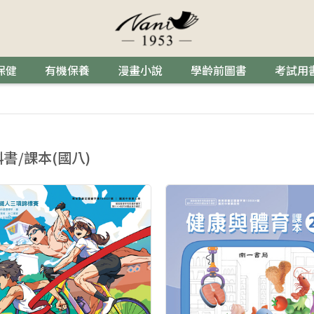
保健
有機保養
漫畫小說
學齡前圖書
考試用
書/課本(國八)