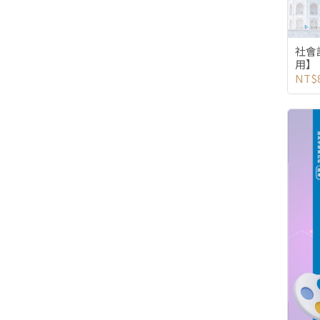
社會
用】
NT$