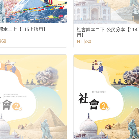
課本二上【115上適用】
社會課本二下-公民分本【114
用】
268
NT$80