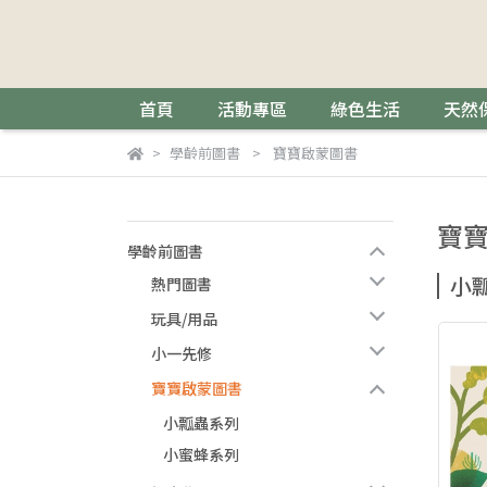
首頁
活動專區
綠色生活
天然
學齡前圖書
寶寶啟蒙圖書
寶
學齡前圖書
小
熱門圖書
玩具/用品
小一先修
寶寶啟蒙圖書
小瓢蟲系列
小蜜蜂系列