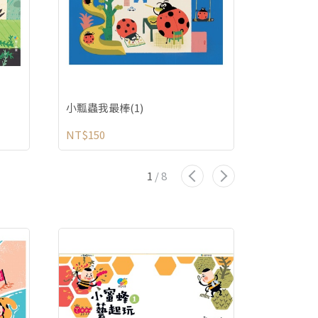
小瓢蟲我最棒(1)
小瓢蟲我最
NT$150
NT$150
1
/
8