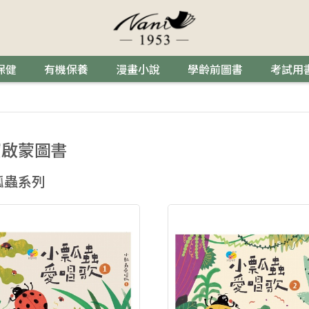
保健
有機保養
漫畫小說
學齡前圖書
考試用
寶啟蒙圖書
瓢蟲系列