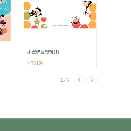
小蜜蜂藝起玩(1)
小蜜蜂藝起
NT$150
NT$150
1
/
8